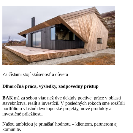
Za číslami stojí skúsenosť a dôvera
Dlhoročná práca, výsledky, zodpovedný prístup
BAK
má za sebou viac než dve dekády poctivej práce v oblasti
stavebníctva, realít a investícií. V posledných rokoch sme rozšírili
portfólio o vlastné developerské projekty, nové produkty a
investičné príležitosti.
Našou ambíciou je prinášať hodnotu – klientom, partnerom aj
komunite.