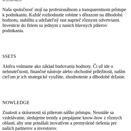
Naša spoločnosť stojí na profesionálnom a transparentnom prístupe
k podnikaniu. Každé rozhodnutie robíme s dôrazom na dlhodobú
hodnotu, stabilitu a udržateľný rast naprieč rôznymi odvetviami.
Investicie do firiem su jednym z nasich hlavnych pilierov
podnikania.
SSETS
Aktíva vnímame ako základ budovania hodnoty. Či už ide o
nehnuteľnosti, finančné nástroje alebo obchodné príležitosti, naším
cieľom je ich strategické využitie, zhodnotenie a dlhodobé držanie.
NOWLEDGE
Znalosti a skúsenosti sú pilierom nášho prístupu. Neustále sa
vzdelávame, sledujeme trendy a prepájame know-how z rôznych
oblastí, aby sme prinášali inovatívne a premyslené riešenia pre
našich partnerov a investorov.